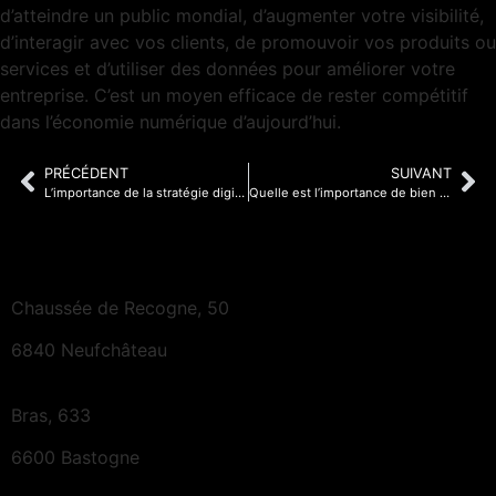
d’atteindre un public mondial, d’augmenter votre visibilité,
d’interagir avec vos clients, de promouvoir vos produits ou
services et d’utiliser des données pour améliorer votre
entreprise. C’est un moyen efficace de rester compétitif
dans l’économie numérique d’aujourd’hui.
PRÉCÉDENT
SUIVANT
L’importance de la stratégie digitale : Un levier essentiel pour la réussite en ligne
Quelle est l’importance de bien référencer son site internet?
Chaussée de Recogne, 50
6840 Neufchâteau
Bras, 633
6600 Bastogne